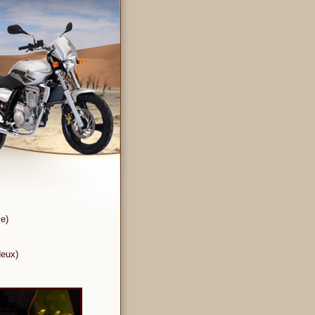
ce)
deux)