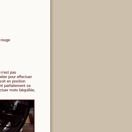
t rouge
 n’est pas
lier pour effectuer
oit en position
nt parfaitement se
ectuer moto béquillée,