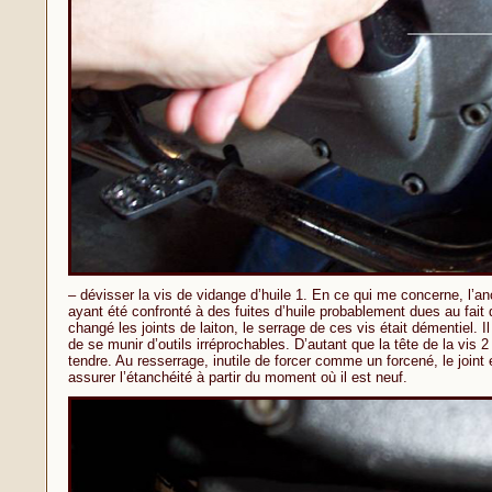
– dévisser la vis de vidange d’huile 1. En ce qui me concerne, l’anc
ayant été confronté à des fuites d’huile probablement dues au fait q
changé les joints de laiton, le serrage de ces vis était démentiel. I
de se munir d’outils irréprochables. D’autant que la tête de la vis 2
tendre. Au resserrage, inutile de forcer comme un forcené, le joint e
assurer l’étanchéité à partir du moment où il est neuf.